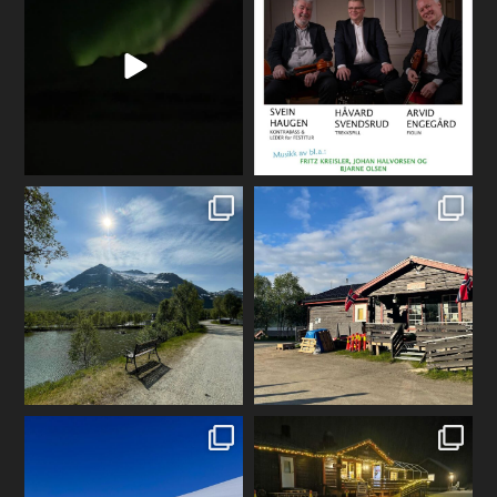
gullesfjord_camping
gullesfjord_camping
Jun 19
Mai 29
gullesfjord_camping
gullesfjord_camping
Mar 28
Jan 3