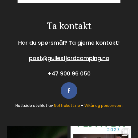
Ta kontakt
Har du spørsmål? Ta gjerne kontakt!
post@gullesfjordcamping.no
+47 900 96 050
Nettside utviklet av
Nettrakett.no
–
Vilkår og personvern
gullesfjord_camping
gullesfjord_camping
Feb 23
Jul 31